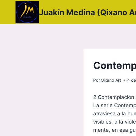
Saltar
Juakín Medina (Qixano A
al
contenido
Contempl
Por
Qixano Art
4 de
2 Contemplación 
La serie Contemp
atraviesa a la hu
visibles, a la vio
mente, en esa gue