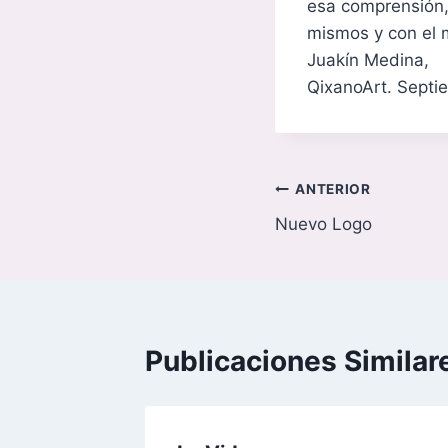
esa comprensión, 
mismos y con el
Juakín Medina,
QixanoArt. Septi
Navegación
ANTERIOR
Nuevo Logo
de
entradas
Publicaciones Similar