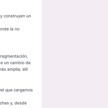
 y construyen un
onde la no
 fragmentación,
 de un cambio de
ás amplia; allí
 del que cargamos
uchas y, desde