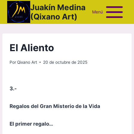
Saltar
Juakín Medina
al
Menú
(Qixano Art)
contenido
El Aliento
Por
Qixano Art
20 de octubre de 2025
3.-
Regalos del Gran Misterio de la Vida
El primer regalo…