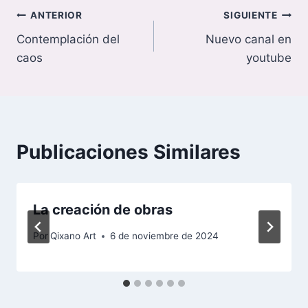
Navegación
ANTERIOR
SIGUIENTE
Contemplación del
Nuevo canal en
de
caos
youtube
entradas
Publicaciones Similares
La creación de obras
Por
Qixano Art
6 de noviembre de 2024