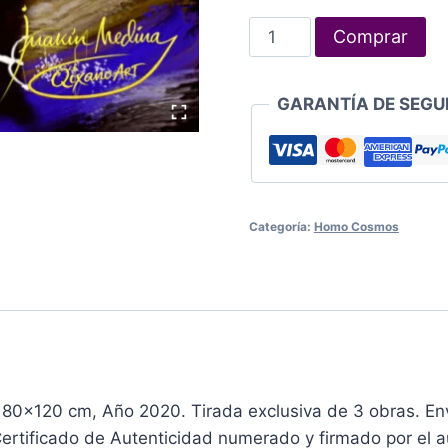
Homo
Comprar
cosmos
42
GARANTÍA DE SEGU
cantidad
Categoría:
Homo Cosmos
 80×120 cm, Año 2020. Tirada exclusiva de 3 obras. Env
Certificado de Autenticidad numerado y firmado por el au