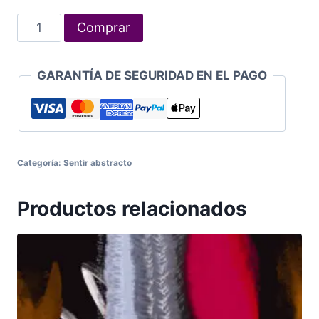
Sentir
Comprar
abstracto
40
GARANTÍA DE SEGURIDAD EN EL PAGO
cantidad
Categoría:
Sentir abstracto
Productos relacionados