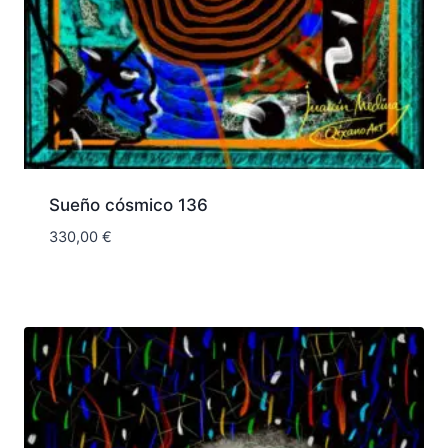
Sueño cósmico 136
330,00
€