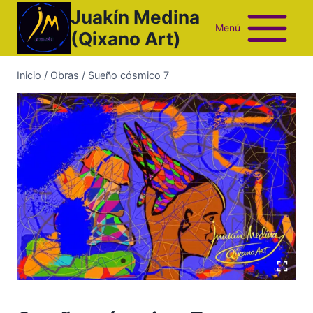
Saltar
Juakín Medina
al
Menú
(Qixano Art)
contenido
Inicio
/
Obras
/
Sueño cósmico 7