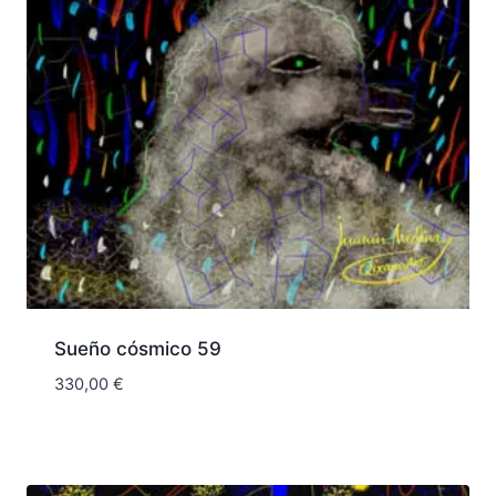
Sueño cósmico 59
330,00
€