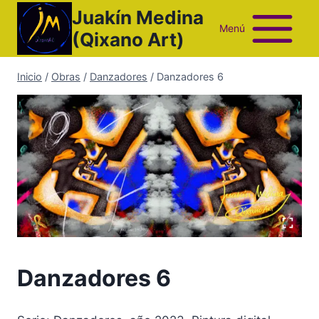
Saltar
Juakín Medina
al
Menú
(Qixano Art)
contenido
Inicio
/
Obras
/
Danzadores
/
Danzadores 6
Danzadores 6