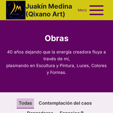
Saltar
Juakín Medina
al
Menú
(Qixano Art)
contenido
Obras
40 años dejando que la energía creadora fluya a
través de mí,
plasmando en Escultura y Pintura, Luces, Colores
y Formas.
Todas
Contemplación del caos