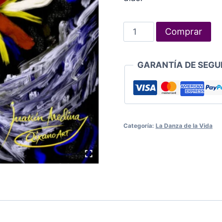
La
Comprar
danza
de
GARANTÍA DE SEGU
la
vida
32
cantidad
Categoría:
La Danza de la Vida