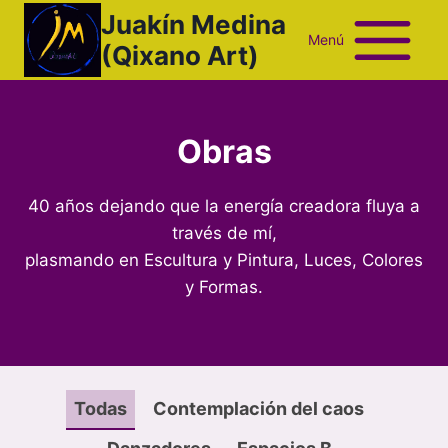
Saltar
Juakín Medina
al
Menú
(Qixano Art)
contenido
Obras
40 años dejando que la energía creadora fluya a
través de mí,
plasmando en Escultura y Pintura, Luces, Colores
y Formas.
Todas
Contemplación del caos