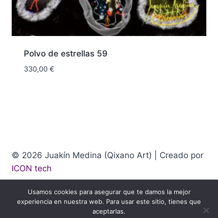
Polvo de estrellas 59
330,00
€
© 2026 Juakín Medina (Qixano Art) | Creado por
ICON tech
Usamos cookies para asegurar que te damos la mejor
Aviso legal
|
Política de cookies
|
Política de
experiencia en nuestra web. Para usar este sitio, tienes que
Privacidad
aceptarlas.