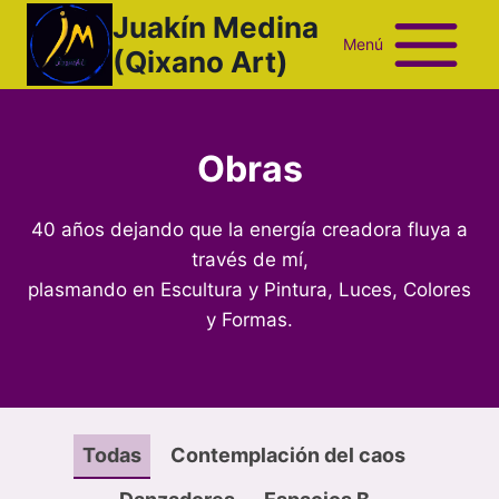
Saltar
Juakín Medina
al
Menú
(Qixano Art)
contenido
Obras
40 años dejando que la energía creadora fluya a
través de mí,
plasmando en Escultura y Pintura, Luces, Colores
y Formas.
Todas
Contemplación del caos