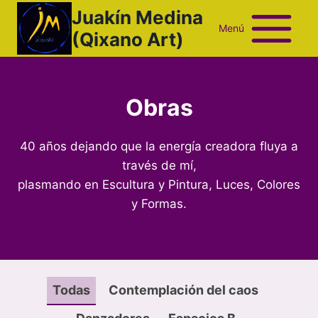
Saltar
Juakín Medina
al
Menú
(Qixano Art)
contenido
Obras
40 años dejando que la energía creadora fluya a
través de mí,
plasmando en Escultura y Pintura, Luces, Colores
y Formas.
Todas
Contemplación del caos