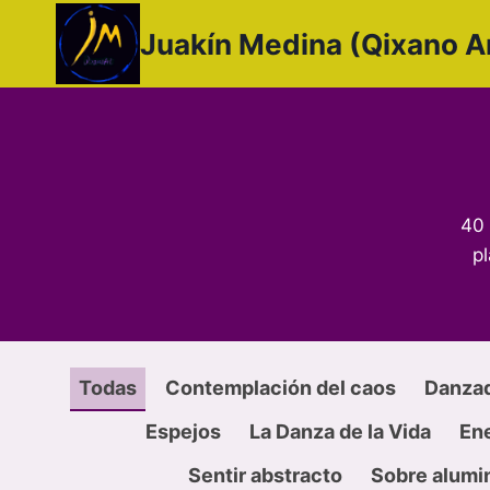
Saltar
Juakín Medina (Qixano A
al
contenido
40 
p
Todas
Contemplación del caos
Danza
Espejos
La Danza de la Vida
Ene
Sentir abstracto
Sobre alumi