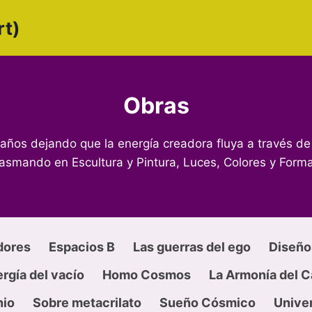
rt)
Obras
años dejando que la energía creadora fluya a través de
lasmando en Escultura y Pintura, Luces, Colores y Forma
dores
Espacios B
Las guerras del ego
Diseño
rgía del vacío
Homo Cosmos
La Armonía del 
nio
Sobre metacrilato
Sueño Cósmico
Univer