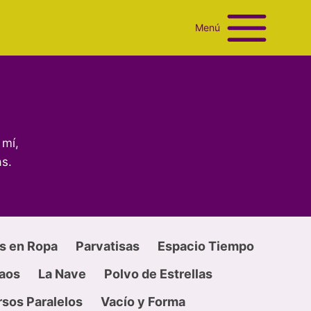
Menú
 mí,
s.
s en Ropa
Parvatisas
Espacio Tiempo
Caos
La Nave
Polvo de Estrellas
sos Paralelos
Vacío y Forma