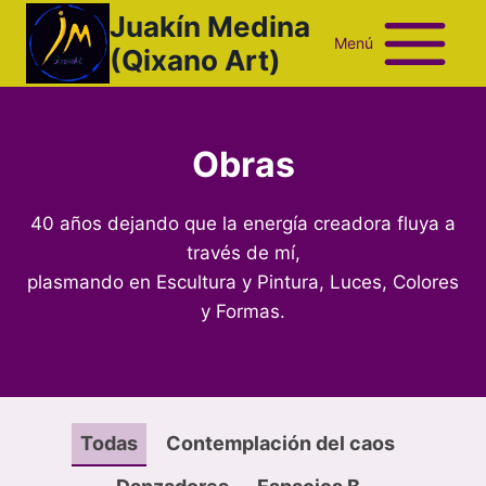
Saltar
Juakín Medina
al
Menú
(Qixano Art)
contenido
Obras
40 años dejando que la energía creadora fluya a
través de mí,
plasmando en Escultura y Pintura, Luces, Colores
y Formas.
Todas
Contemplación del caos